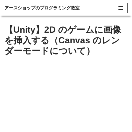
アースショップのプログラミング教室
コ
ン
【Unity】2D のゲームに画像
テ
を挿入する（Canvas のレン
ン
ツ
ダーモードについて）
へ
ス
キ
ッ
プ