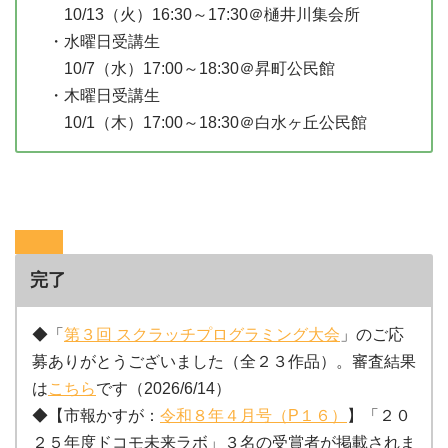
10/13（火）16:30～17:30＠樋井川集会所
・水曜日受講生
10/7（水）17:00～18:30＠昇町公民館
・木曜日受講生
10/1（木）17:00～18:30＠白水ヶ丘公民館
完了
◆「
第３回 スクラッチプログラミング大会
」のご応
募ありがとうございました（全２３作品）。審査結果
は
こちら
です（2026/6/14）
◆【市報かすが：
令和８年４月号（P１６）
】「２０
２５年度ドコモ未来ラボ」３名の受賞者が掲載されま