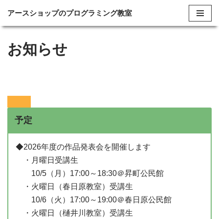
アースショップのプログラミング教室
コ
ン
お知らせ
テ
ン
ツ
へ
ス
キ
予定
ッ
プ
◆2026年度の作品発表会を開催します
・月曜日受講生
10/5（月）17:00～18:30＠昇町公民館
・火曜日（春日原教室）受講生
10/6（火）17:00～19:00＠春日原公民館
・火曜日（樋井川教室）受講生