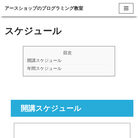
アースショップのプログラミング教室
コ
ン
スケジュール
テ
ン
ツ
目次
へ
開講スケジュール
ス
年間スケジュール
キ
ッ
プ
開講スケジュール