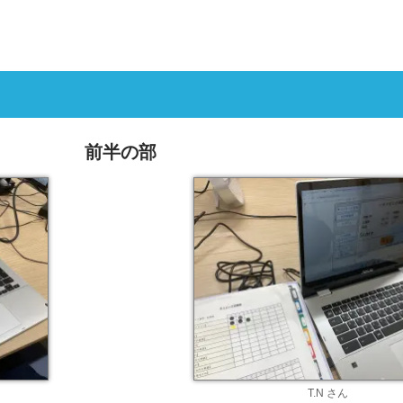
前半の部
T.N さん