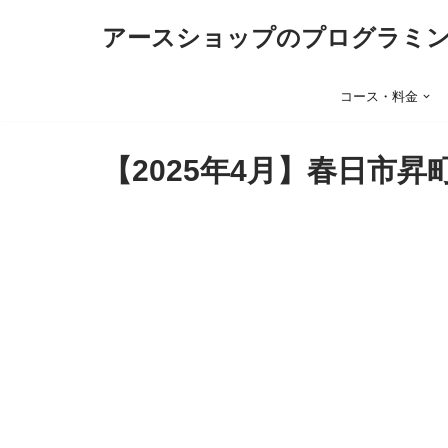
アースショップのプログラミ
コ
ン
コース・料金
テ
ン
【2025年4月】春日市
ツ
へ
ス
キ
ッ
プ