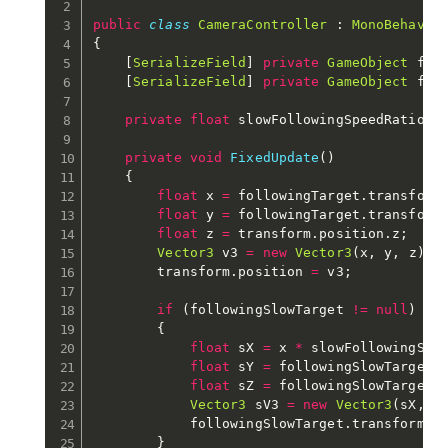
public
class
CameraController
:
MonoBehavio
{
[
SerializeField
]
private
GameObject
 fol
[
SerializeField
]
private
GameObject
 fol
private
float
 slowFollowingSpeedRatio 
=
private
void
FixedUpdate
(
)
{
float
 x 
=
 followingTarget
.
transform
float
 y 
=
 followingTarget
.
transform
float
 z 
=
 transform
.
position
.
z
;
Vector3
 v3 
=
new
Vector3
(
x
,
 y
,
 z
)
;
        transform
.
position 
=
 v3
;
if
(
followingSlowTarget 
!=
null
)
{
float
 sX 
=
 x 
*
 slowFollowingSpe
float
 sY 
=
 followingSlowTarget
.
float
 sZ 
=
 followingSlowTarget
.
Vector3
 sV3 
=
new
Vector3
(
sX
,
 s
            followingSlowTarget
.
transform
.
p
}