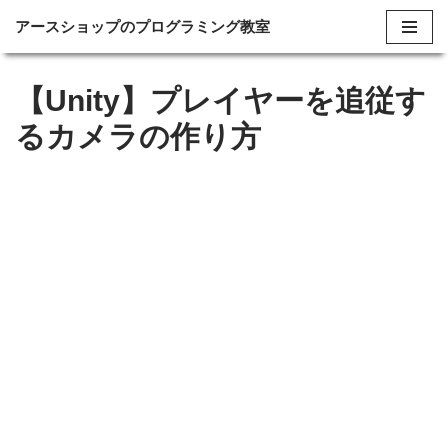
アースショップのプログラミング教室
コ
ン
【Unity】プレイヤーを追従す
テ
るカメラの作り方
ン
ツ
へ
ス
キ
ッ
プ