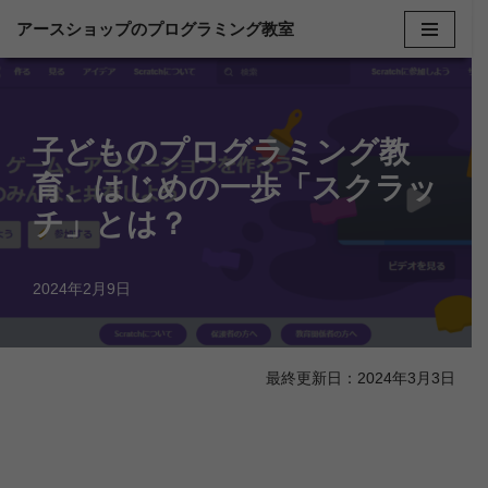
アースショップのプログラミング教室
コ
ン
テ
子どものプログラミング教
ン
ツ
育、はじめの一歩「スクラッ
へ
チ」とは？
ス
キ
2024年2月9日
ッ
プ
最終更新日：2024年3月3日