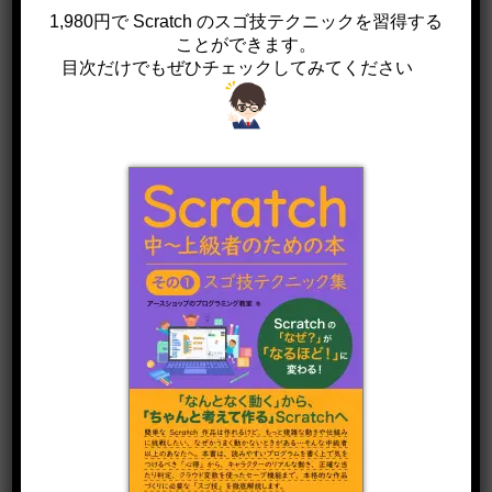
スクラッチは、プログラミング教育の入門として最
1,980円で Scratch のスゴ技テクニックを習得する
適なツールです。スクラッチでは、難しいコードや
ことができます。
目次だけでもぜひチェックしてみてください
構文を覚える必要がありません。ブロックをドラッ
グアンドドロップするだけで、プログラムを作るこ
とができます。また、スクラッチでは、自分の興味
や関心に合わせて、様々なテーマやジャンルの作品
を作ることができます。これは、子どもたちのモチ
ベーションや学習意欲を高めることができます。
日本では、小学校のプログラミング教育において、
スクラッチが推奨されています。また、米国では、
コード・オルグという非営利団体が、スクラッチを
使った教材を提供しています。さらに、欧州では、
EUコードウィークというイベントで、スクラッチを
使ったワークショップが開催されています。
スクラッチと学習効果の関係