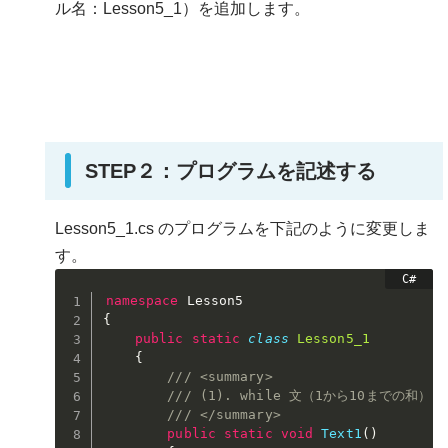
ル名：Lesson5_1）を追加します。
STEP２：プログラムを記述する
Lesson5_1.cs のプログラムを下記のように変更しま
す。
namespace
{
public
static
class
Lesson5_1
{
/// <summary>
/// (1). while 文（1から10までの和）
/// </summary>
public
static
void
Text1
(
)