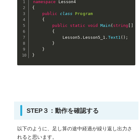
namespace
{
public
class
Program
{
public
static
void
Main
(
string
[
]
 a
{
            Lesson5
.
Lesson5_1
.
Text1
(
)
;
}
}
}
STEP３：動作を確認する
以下のように、足し算の途中経過が繰り返し出力さ
れると思います。