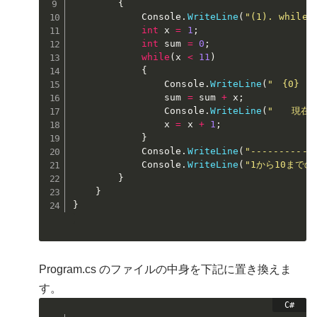
{
            Console
.
WriteLine
(
"(1). whil
int
 x 
=
1
;
int
 sum 
=
0
;
while
(
x 
<
11
)
{
                Console
.
WriteLine
(
"　{0} 
                sum 
=
 sum 
+
 x
;
                Console
.
WriteLine
(
"　　現在の
                x 
=
 x 
+
1
;
}
            Console
.
WriteLine
(
"-----------
            Console
.
WriteLine
(
"1から10までの
}
}
}
Program.cs のファイルの中身を下記に置き換えま
す。