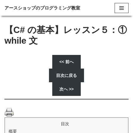
アースショップのプログラミング教室
コ
ン
【C# の基本】レッスン５：①
テ
while 文
ン
ツ
へ
<< 前へ
ス
キ
目次に戻る
ッ
プ
次へ >>
目次
概要