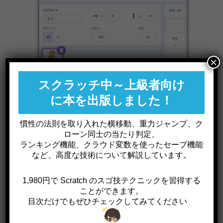
×
スクラッチ中～上級者向け
に本を出版しました！
②. 「緑の旗」が押されたら、タイマーをリセットし
慣性の法則を取り入れた横移動、重力ジャンプ、ク
ます。
ローン同士の当たり判定、
ランキング機能、クラウド変数を使ったセーブ機能
など、高度な技術について解説しています。
1,980円で Scratch のスゴ技テクニックを習得する
ことができます。
目次だけでもぜひチェックしてみてください