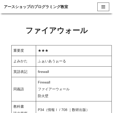
アースショップのプログラミング教室
コ
ン
テ
ファイアウォール
ン
ツ
へ
重要度
★★★
ス
よみかた
ふぁいあうぉーる
キ
ッ
英語表記
firewall
プ
Firewall
同義語
ファイアーウォール
防火壁
教科書
P34（情報Ⅰ / 708 ｜数研出版）